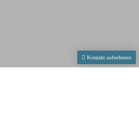
Kontakt aufnehmen
Konflikte konstruktiv lösen und
effektiv zusammenarbeiten
Intensiv-Trainings und Weiterbildungen für
Führungskräfte und Unternehmen